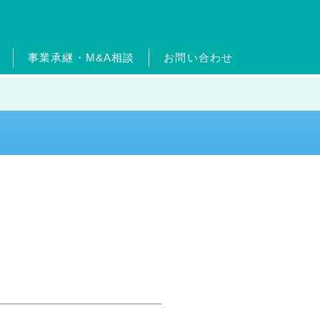
事業承継・M&A相談
お問い合わせ
ードについて
ターン制度
ッセージ
ムエネルギー事業
沿革
出店物件・用地募集
フィットネス事業
官民連携事業
事業継承・M&A相
介
事業
メガソーラー事業