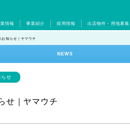
企業情報
事業紹介
採用情報
出店物件・用地募集
概要・グループ会社
ガソリンスタンド事業
新卒採用
ジョブリターン制度
経営理念・従業員憲章
自動車整備事業
中途採用
ポイントカ
ジョブリ
トップメ
ホー
のお知らせ｜ヤマウチ
エンタメ事業
外食事業
ランドリー事業
美容
NEWS
ンド
健康経営
SDGs
レジデンスアーティスト
知らせ
知らせ｜ヤマウチ