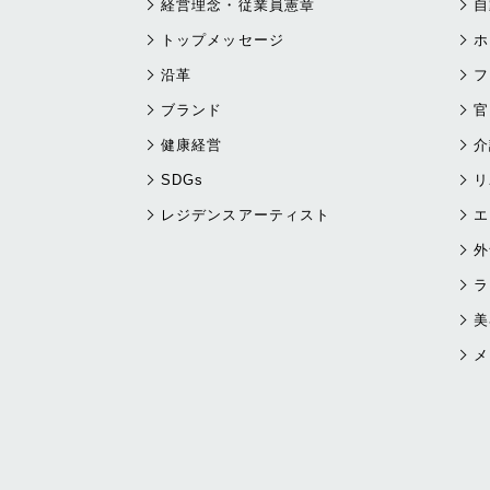
経営理念・従業員憲章
自
トップメッセージ
ホ
沿革
フ
ブランド
官
健康経営
介
SDGs
リ
レジデンスアーティスト
エ
外
ラ
美
メ