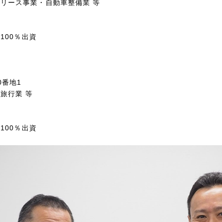
リース事業・自動車整備業 等
の100％出資
】
0番地1
旅行業 等
100％出資