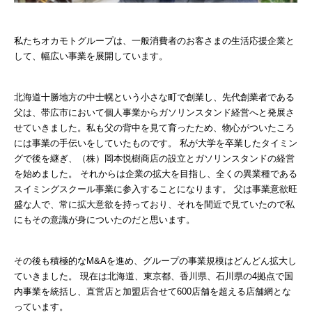
私たちオカモトグループは、一般消費者のお客さまの生活応援企業と
して、幅広い事業を展開しています。
北海道十勝地方の中士幌という小さな町で創業し、先代創業者である
父は、帯広市において個人事業からガソリンスタンド経営へと発展さ
せていきました。私も父の背中を見て育ったため、物心がついたころ
には事業の手伝いをしていたものです。 私が大学を卒業したタイミン
グで後を継ぎ、（株）岡本悦樹商店の設立とガソリンスタンドの経営
を始めました。 それからは企業の拡大を目指し、全くの異業種である
スイミングスクール事業に参入することになります。 父は事業意欲旺
盛な人で、常に拡大意欲を持っており、それを間近で見ていたので私
にもその意識が身についたのだと思います。
その後も積極的なM&Aを進め、グループの事業規模はどんどん拡大し
ていきました。 現在は北海道、東京都、香川県、石川県の4拠点で国
内事業を統括し、直営店と加盟店合せて600店舗を超える店舗網とな
っています。