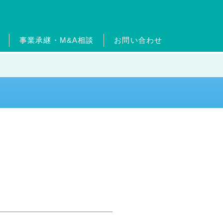
事業承継・M&A相談
お問い合わせ
ードについて
ターン制度
ッセージ
ムエネルギー事業
沿革
出店物件・用地募集
フィットネス事業
官民連携事業
事業継承・M&A相
介
事業
メガソーラー事業