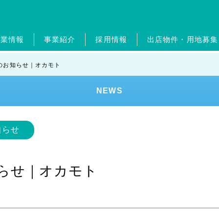
企業情報
事業紹介
採用情報
出店物件・用地募集
概要・グループ会社
ガソリンスタンド事業
新卒採用
ジョブリターン制度
経営理念・従業員憲章
自動車整備事業
中途採用
ポイントカ
ジョブリ
トップメ
ホー
のお知らせ｜オカモト
エンタメ事業
外食事業
ランドリー事業
美容
NEWS
ンド
健康経営
SDGs
レジデンスアーティスト
知らせ
知らせ｜オカモト