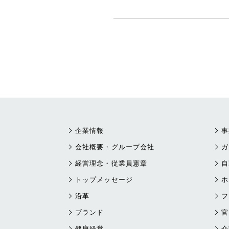
企業情報
事
会社概要・グループ会社
ガ
経営理念・従業員憲章
自
トップメッセージ
ホ
沿革
フ
ブランド
官
健康経営
介