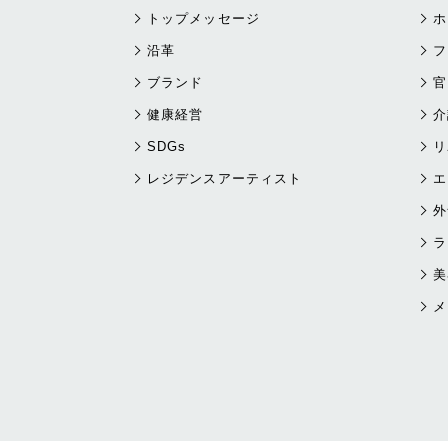
トップメッセージ
ホ
沿革
フ
ブランド
官
健康経営
介
SDGs
リ
レジデンスアーティスト
エ
外
ラ
美
メ