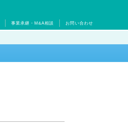
事業承継・M&A相談
お問い合わせ
ードについて
ターン制度
ッセージ
ムエネルギー事業
沿革
出店物件・用地募集
フィットネス事業
官民連携事業
事業継承・M&A相
介
事業
メガソーラー事業