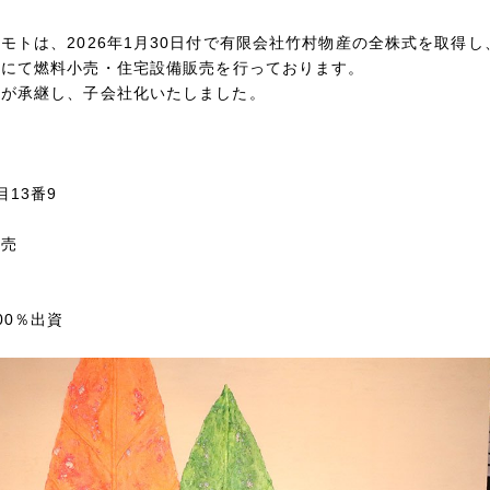
モトは、2026年1月30日付で有限会社竹村物産の全株式を取得
市
にて燃料小売・住宅設備販売を行っております。
トが承継し、子会社化いたしました。
13番9
販売
00％出資