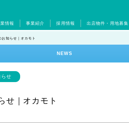
企業情報
事業紹介
採用情報
出店物件・用地募集
概要・グループ会社
ガソリンスタンド事業
新卒採用
ジョブリターン制度
経営理念・従業員憲章
自動車整備事業
中途採用
ポイントカ
ジョブリ
トップメ
ホー
のお知らせ｜オカモト
エンタメ事業
外食事業
ランドリー事業
美容
NEWS
ンド
健康経営
SDGs
レジデンスアーティスト
知らせ
知らせ｜オカモト