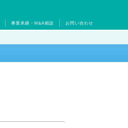
事業承継・M&A相談
お問い合わせ
ードについて
ターン制度
ッセージ
ムエネルギー事業
沿革
出店物件・用地募集
フィットネス事業
官民連携事業
事業継承・M&A相
介
事業
メガソーラー事業