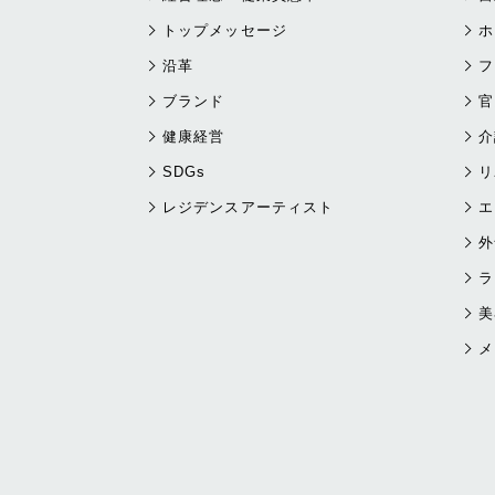
トップメッセージ
ホ
沿革
フ
ブランド
官
健康経営
介
SDGs
リ
レジデンスアーティスト
エ
外
ラ
美
メ