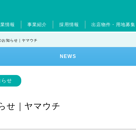
企業情報
事業紹介
採用情報
出店物件・用地募集
概要・グループ会社
ガソリンスタンド事業
新卒採用
ジョブリターン制度
経営理念・従業員憲章
自動車整備事業
中途採用
ポイントカ
ジョブリ
トップメ
ホー
のお知らせ｜ヤマウチ
エンタメ事業
外食事業
ランドリー事業
美容
NEWS
ンド
健康経営
SDGs
レジデンスアーティスト
知らせ
知らせ｜ヤマウチ