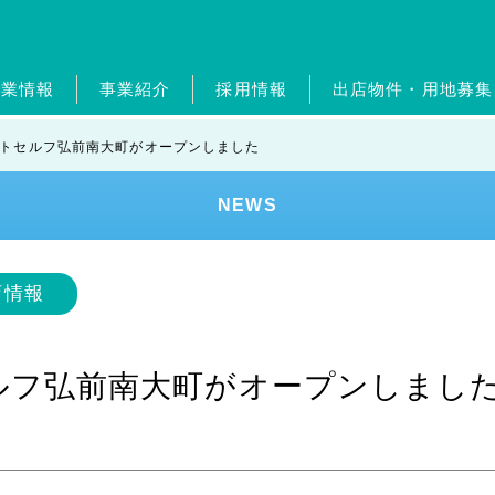
企業情報
事業紹介
採用情報
出店物件・用地募集
概要・グループ会社
ガソリンスタンド事業
新卒採用
ジョブリターン制度
経営理念・従業員憲章
自動車整備事業
中途採用
ポイントカ
ジョブリ
トップメ
ホー
トセルフ弘前南大町がオープンしました
エンタメ事業
外食事業
ランドリー事業
美容
NEWS
ンド
健康経営
SDGs
レジデンスアーティスト
店情報
ルフ弘前南大町がオープンしまし