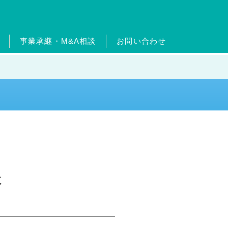
事業承継・M&A相談
お問い合わせ
ードについて
ターン制度
ッセージ
ムエネルギー事業
沿革
出店物件・用地募集
フィットネス事業
官民連携事業
事業継承・M&A相
介
事業
メガソーラー事業
た