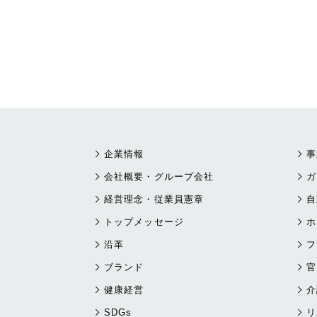
企業情報
事
会社概要・グループ会社
ガ
経営理念・従業員憲章
自
トップメッセージ
ホ
沿革
フ
ブランド
官
健康経営
介
SDGs
リ