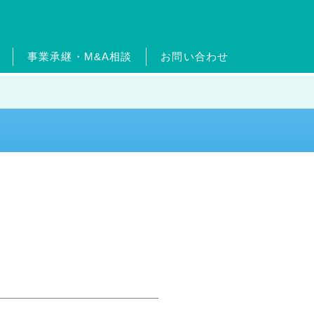
事業承継・M&A相談
お問い合わせ
ードについて
ターン制度
ッセージ
ムエネルギー事業
沿革
出店物件・用地募集
フィットネス事業
官民連携事業
事業継承・M&A相
介
事業
メガソーラー事業