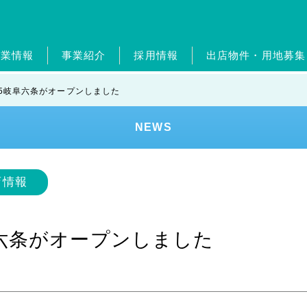
企業情報
事業紹介
採用情報
出店物件・用地募集
概要・グループ会社
ガソリンスタンド事業
新卒採用
ジョブリターン制度
経営理念・従業員憲章
自動車整備事業
中途採用
ポイントカ
ジョブリ
トップメ
ホー
365岐阜六条がオープンしました
エンタメ事業
外食事業
ランドリー事業
美容
NEWS
ンド
健康経営
SDGs
レジデンスアーティスト
店情報
岐阜六条がオープンしました