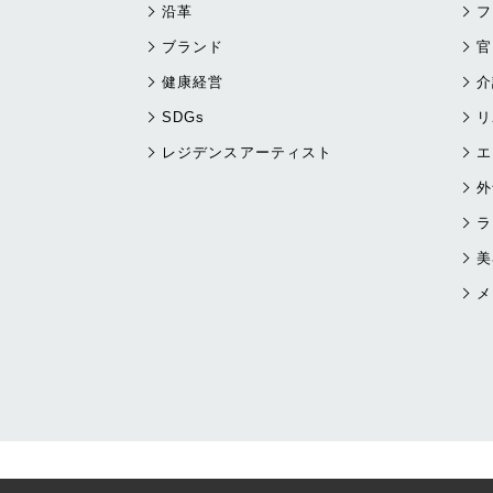
沿革
フ
ブランド
官
健康経営
介
SDGs
リ
レジデンスアーティスト
エ
外
ラ
美
メ