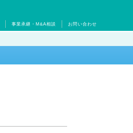
事業承継・M&A相談
お問い合わせ
ードについて
ターン制度
ッセージ
ムエネルギー事業
沿革
出店物件・用地募集
フィットネス事業
官民連携事業
事業継承・M&A相
介
事業
メガソーラー事業