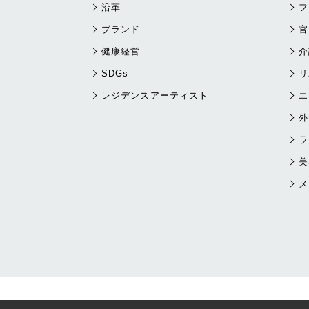
沿革
フ
ブランド
官
健康経営
介
SDGs
リ
レジデンスアーティスト
エ
外
ラ
美
メ