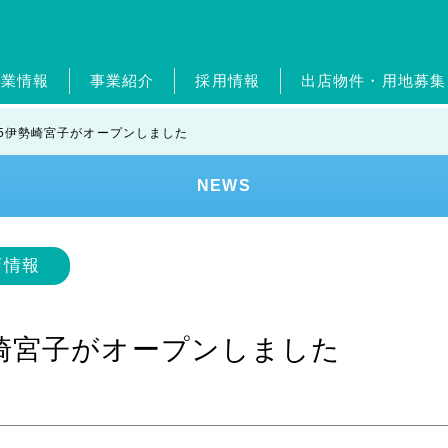
企業情報
事業紹介
採用情報
出店物件・用地募集
概要・グループ会社
ガソリンスタンド事業
新卒採用
ジョブリターン制度
経営理念・従業員憲章
自動車整備事業
中途採用
ポイントカ
ジョブリ
トップメ
ホー
365伊勢崎宮子がオープンしました
エンタメ事業
外食事業
ランドリー事業
美容
NEWS
ンド
健康経営
SDGs
レジデンスアーティスト
店情報
伊勢崎宮子がオープンしました