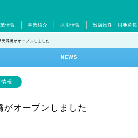
企業情報
事業紹介
採用情報
出店物件・用地募集
概要・グループ会社
ガソリンスタンド事業
新卒採用
ジョブリターン制度
経営理念・従業員憲章
自動車整備事業
中途採用
ポイントカ
ジョブリ
トップメ
ホー
365天満橋がオープンしました
エンタメ事業
外食事業
ランドリー事業
美容
NEWS
ンド
健康経営
SDGs
レジデンスアーティスト
店情報
天満橋がオープンしました