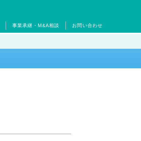
事業承継・M&A相談
お問い合わせ
ードについて
ターン制度
ッセージ
ムエネルギー事業
沿革
出店物件・用地募集
フィットネス事業
官民連携事業
事業継承・M&A相
介
事業
メガソーラー事業