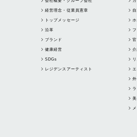
会社概要・グループ会社
ガ
経営理念・従業員憲章
自
トップメッセージ
ホ
沿革
フ
ブランド
官
健康経営
介
SDGs
リ
レジデンスアーティスト
エ
外
ラ
美
メ