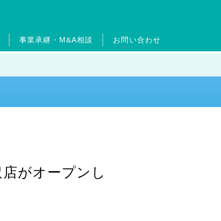
事業承継・M&A相談
お問い合わせ
ードについて
ターン制度
ッセージ
ムエネルギー事業
沿革
出店物件・用地募集
フィットネス事業
官民連携事業
事業継承・M&A相
介
事業
メガソーラー事業
沢店がオープンし