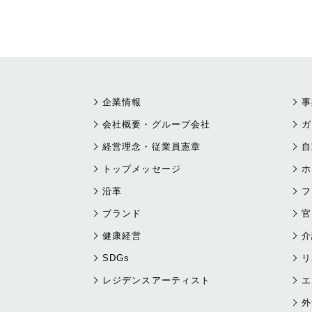
企業情報
事
会社概要・グループ会社
ガ
経営理念・従業員憲章
自
トップメッセージ
ホ
沿革
フ
ブランド
官
健康経営
介
SDGs
リ
レジデンスアーティスト
エ
外