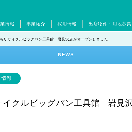
企業情報
事業紹介
採用情報
出店物件・用地募集
概要・グループ会社
ガソリンスタンド事業
新卒採用
ジョブリターン制度
経営理念・従業員憲章
自動車整備事業
中途採用
ポイントカ
ジョブリ
トップメ
ホー
もリサイクルビッグバン工具館 岩見沢店がオープンしました
エンタメ事業
外食事業
ランドリー事業
美容
NEWS
ンド
健康経営
SDGs
レジデンスアーティスト
店情報
サイクルビッグバン工具館 岩見