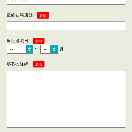
最終在籍店舗
必須
当社退職日
必須
年
月
応募の経緯
必須